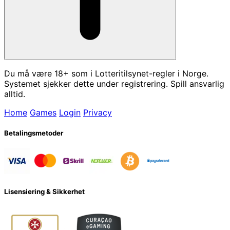
Du må være 18+ som i Lotteritilsynet-regler i Norge.
Systemet sjekker dette under registrering. Spill ansvarlig
alltid.
Home
Games
Login
Privacy
Betalingsmetoder
Lisensiering & Sikkerhet