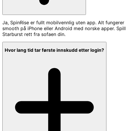
Ja, SpinRise er fullt mobilvennlig uten app. Alt fungerer
smooth på iPhone eller Android med norske apper. Spill
Starburst rett fra sofaen din.
Hvor lang tid tar første innskudd etter login?