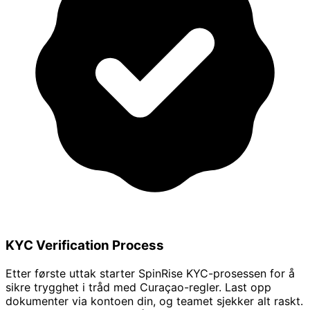
KYC Verification Process
Etter første uttak starter SpinRise KYC-prosessen for å
sikre trygghet i tråd med Curaçao-regler. Last opp
dokumenter via kontoen din, og teamet sjekker alt raskt.