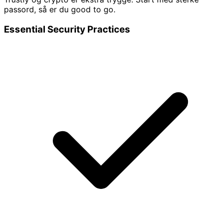
passord, så er du good to go.
Essential Security Practices