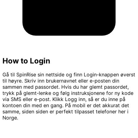
How to Login
Gå til SpinRise sin nettside og finn Login-knappen øverst
til høyre. Skriv inn brukernavnet eller e-posten din
sammen med passordet. Hvis du har glemt passordet,
trykk på glemt-lenke og følg instruksjonene for ny kode
via SMS eller e-post. Klikk Logg inn, så er du inne på
kontoen din med en gang. På mobil er det akkurat det
samme, siden siden er perfekt tilpasset telefoner her i
Norge.