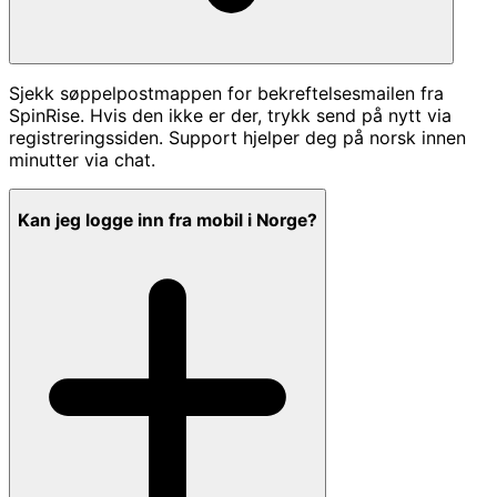
Sjekk søppelpostmappen for bekreftelsesmailen fra
SpinRise. Hvis den ikke er der, trykk send på nytt via
registreringssiden. Support hjelper deg på norsk innen
minutter via chat.
Kan jeg logge inn fra mobil i Norge?